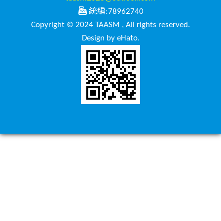
統編:78962740
Copyright © 2024 TAASM , All rights reserved.
Design by eHato.