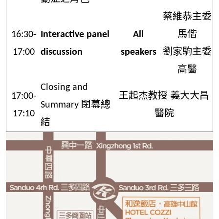
蔡維恭主委
16:30-
Interactive panel
All
馬偕
17:00
discussion
speakers
劉家駒主委
高醫
Closing and
17:00-
王起杰教授 義大大昌
Summary 閉幕總
17:10
醫院
結