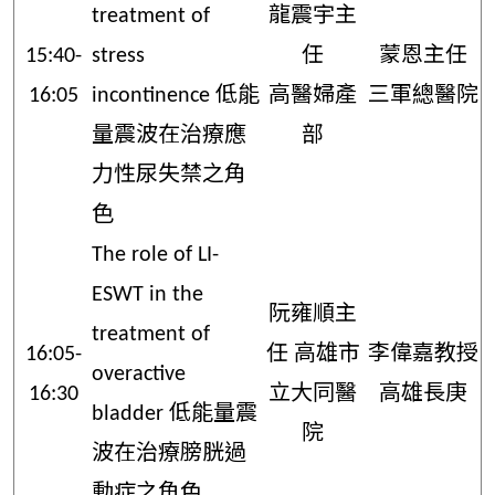
treatment of
龍震宇主
15:40-
stress
任
蒙恩主任
16:05
incontinence 低能
高醫婦產
三軍總醫院
量震波在治療應
部
力性尿失禁之角
色
The role of LI-
ESWT in the
阮雍順主
treatment of
16:05-
任 高雄市
李偉嘉教授
overactive
16:30
立大同醫
高雄長庚
bladder 低能量震
院
波在治療膀胱過
動症之角色