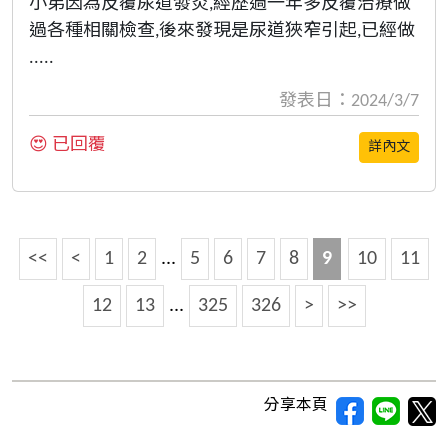
小弟因為反覆尿道發炎,經歷過一年多反覆治療做
過各種相關檢查,後來發現是尿道狹窄引起,已經做
.....
發表日：2024/3/7
😍 已回覆
詳內文
<<
<
1
2
...
5
6
7
8
9
10
11
12
13
...
325
326
>
>>
分享本頁