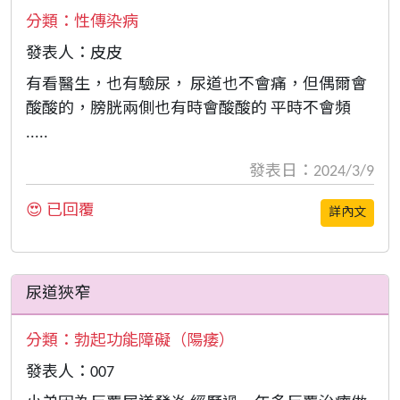
分類：
性傳染病
發表人：皮皮
有看醫生，也有驗尿， 尿道也不會痛，但偶爾會
酸酸的，膀胱兩側也有時會酸酸的 平時不會頻
.....
發表日：2024/3/9
😍 已回覆
詳內文
尿道狹窄
分類：
勃起功能障礙（陽痿）
發表人：007