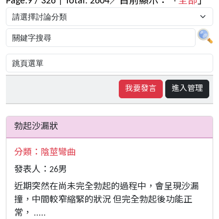
Page:
9
/
326
| Total:
2604
／目前顯示：「
全部
」
我要發言
進入管理
勃起沙漏狀
分類：
陰莖彎曲
發表人：26男
近期突然在尚未完全勃起的過程中，會呈現沙漏
撞，中間較窄縮緊的狀況 但完全勃起後功能正
常， .....