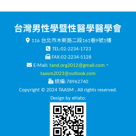
116 台北市木新路二段161巷9號1樓
TEL:02-2234-1723
FAX:02-2234-5128
E-Mail:
tand.org2012@gmail.com
、
taasm2023@outlook.com
統編:78962740
Copyright © 2024 TAASM , All rights reserved.
Design by eHato.