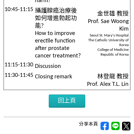
harm?
10:45-11:15
攝護腺癌治療後
金世雄 教授
如何增進勃起功
Prof. Sae Woong
能?
Kim
How to improve
Seoul St. Mary's Hospital
erectile function
The Catholic University of
Korea
after prostate
College of Medicine
Republic of Korea
cancer treatment?
11:15-11:30
Discussion
11:30-11:45
Closing remark
林登龍 教授
Prof. Alex T.L. Lin
回上頁
分享本頁