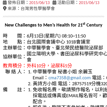
發佈日期：
2015/06/13
活動日期：
2015/06/13
來源：台灣男性學醫學會
st
New Challenges to Men’s Health for 21
Century
時 間：
6月13日(星期六) 08:10~11:50
地 點：
台北國際會議中心 101B會議室
主辦單位：
中華醫學會、臺北榮民總醫院泌尿部
國立陽明大學、書田泌尿科學研究中
協辦單位：
會
教育積分：
外科10分，泌尿科5分
聯 絡 人：
中華醫學會 秘書小姐 余麗玉
Email：
cma7358@gmail.com
電話：02
黃詩方小姐 電話：28757519分機32
備 註：
免收報名費，敬請預作報名，以利
採電話或傳真或EMAIL報名皆可，
配合。