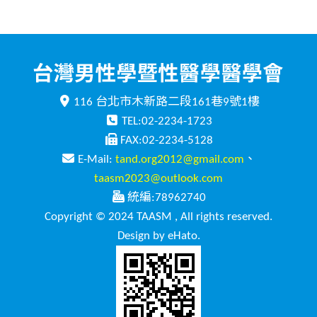
116 台北市木新路二段161巷9號1樓
TEL:02-2234-1723
FAX:02-2234-5128
E-Mail:
tand.org2012@gmail.com
、
taasm2023@outlook.com
統編:78962740
Copyright © 2024 TAASM , All rights reserved.
Design by eHato.