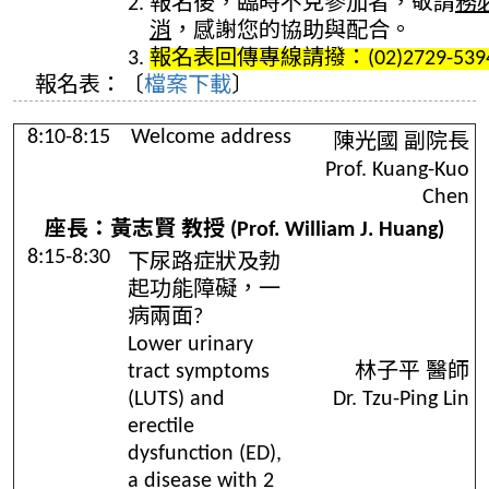
報名後，臨時不克參加者，敬請
務
消
，感謝您的協助與配合。
報名表回傳專線請撥：(02)2729-539
報名表：
〔
檔案下載
〕
8:10-8:15
Welcome address
陳光國 副院長
Prof. Kuang-Kuo
Chen
座長：黃志賢 教授 (Prof. William J. Huang)
8:15-8:30
下尿路症狀及勃
起功能障礙，一
病兩面?
Lower urinary
tract symptoms
林子平 醫師
(LUTS) and
Dr. Tzu-Ping Lin
erectile
dysfunction (ED),
a disease with 2